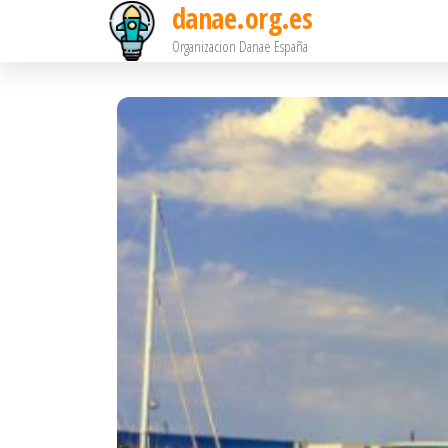
danae.org.es
Saltar
Organizacion Danae España
al
contenido