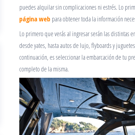
puedes alquilar sin complicaciones ni estrés. Lo pr
página web
para obtener toda la información nece
Lo primero que verás al ingresar serán las distintas 
desde yates, hasta autos de lujo, flyboards y juguete
continuación, es seleccionar la embarcación de tu pr
completo de la misma.