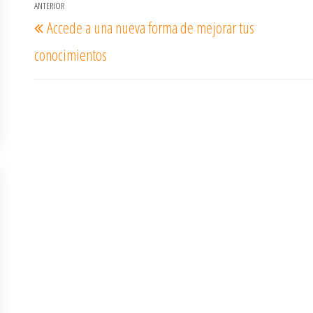
Navegación
ANTERIOR
Entrada
Accede a una nueva forma de mejorar tus
de
anterior
entradas
conocimientos