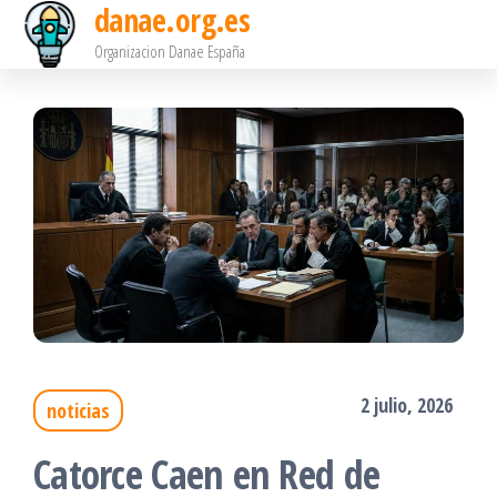
danae.org.es
Saltar
Organizacion Danae España
al
contenido
2 julio, 2026
noticias
Catorce Caen en Red de