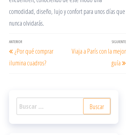
comodidad, diseño, lujo y confort para unos días que
nunca olvidarás.
Navegación
ANTERIOR
SIGUIENTE
Entrada
Ent
¿Por qué comprar
Viaja a París con la mejor
de
anterior
sigu
entradas
ilumina cuadros?
guía
Buscar: