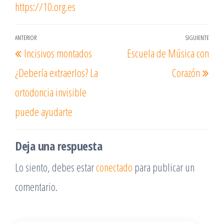
https://10.org.es
Navegación
ANTERIOR
SIGUIENTE
Entrada
Ent
Incisivos montados
Escuela de Música con
de
anterior
sigu
entradas
¿Debería extraerlos? La
Corazón
ortodoncia invisible
puede ayudarte
Deja una respuesta
Lo siento, debes estar
conectado
para publicar un
comentario.